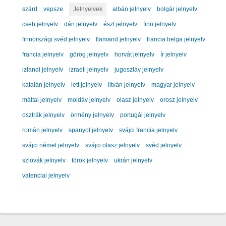
szárd
vepsze
Jelnyelvek
albán jelnyelv
bolgár jelnyelv
cseh jelnyelv
dán jelnyelv
észt jelnyelv
finn jelnyelv
finnországi svéd jelnyelv
flamand jelnyelv
francia belga jelnyelv
francia jelnyelv
görög jelnyelv
horvát jelnyelv
ír jelnyelv
izlandi jelnyelv
izraeli jelnyelv
jugoszláv jelnyelv
katalán jelnyelv
lett jelnyelv
litván jelnyelv
magyar jelnyelv
máltai jelnyelv
moldáv jelnyelv
olasz jelnyelv
orosz jelnyelv
osztrák jelnyelv
örmény jelnyelv
portugál jelnyelv
román jelnyelv
spanyol jelnyelv
svájci francia jelnyelv
svájci német jelnyelv
svájci olasz jelnyelv
svéd jelnyelv
szlovák jelnyelv
török jelnyelv
ukrán jelnyelv
valenciai jelnyelv