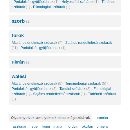
·
Portálok és gyűjtőoldalak
(1)
·
Helyesírási szótárak
(1)
·
Történeti
szótárak
(1)
·
Etimológiai szótárak
(1)
szorb
(1)
török
Általános értelmező szótárak
(7)
·
Sajátos rendeltetésű szótárak
(11)
·
Portálok és gyűjtőoldalak
(1)
ukrán
(1)
walesi
Általános értelmező szótárak
(5)
·
Terminológiai szótárak
(5)
·
Portálok és gyűjtőoldalak
(3)
·
Tanulói szótárak
(3)
·
Etimológiai
szótárak
(1)
·
Sajátos rendeltetésű szótárak
(1)
·
Történeti szótárak
(1)
Olyan nyelvek, amelyeknek nincs még szótáruk
aromán
asztúriai
héber
komi
manx
mordvin
okcitán
örmény