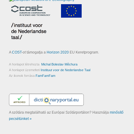
A
COST
-ot támogatja a
Horizon 2020
EU Keretprogram.
A honlapot létrehozta
Michal Boleslav Měchura
A honlapot üzemelteti
Instituut voor de Nederlandse Taal
Az ikonok forrása
FamFamFam
A szótára megtalálható az Európai Szótárportálon? Használja
minősítő
pecsétünket »