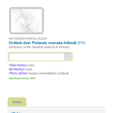
DICTIONARYPORTAL.EU/104
Ordbok över Finlands svenska folkmål
(FO)
Dictionary of the Swedish dialects in Finland
svéd
TÁRGYNYELV
svéd
METANYELV
Sajátos rendeltetésű szótárak
TÍPUS, MŰFAJ
http://kaino.kotus.fi/fo/
orosz