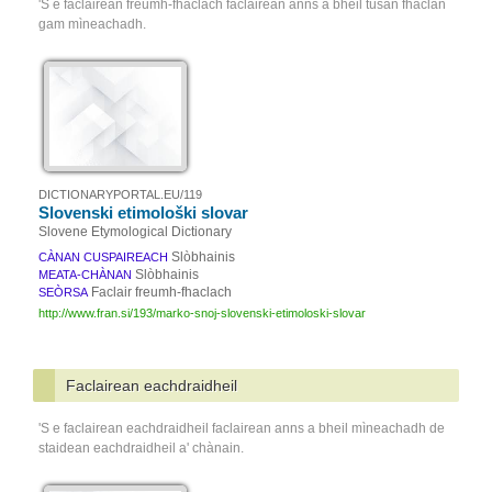
'S e faclairean freumh-fhaclach faclairean anns a bheil tùsan fhaclan
gam mìneachadh.
DICTIONARYPORTAL.EU/119
Slovenski etimološki slovar
Slovene Etymological Dictionary
Slòbhainis
CÀNAN CUSPAIREACH
Slòbhainis
MEATA-CHÀNAN
Faclair freumh-fhaclach
SEÒRSA
http://www.fran.si/193/marko-snoj-slovenski-etimoloski-slovar
Faclairean eachdraidheil
'S e faclairean eachdraidheil faclairean anns a bheil mìneachadh de
staidean eachdraidheil a' chànain.