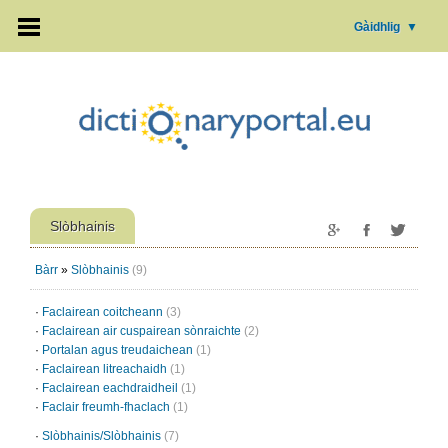
Gàidhlig
▼
Slòbhainis
Bàrr
»
Slòbhainis
(9)
·
Faclairean coitcheann
(3)
·
Faclairean air cuspairean sònraichte
(2)
·
Portalan agus treudaichean
(1)
·
Faclairean litreachaidh
(1)
·
Faclairean eachdraidheil
(1)
·
Faclair freumh-fhaclach
(1)
·
Slòbhainis/Slòbhainis
(7)