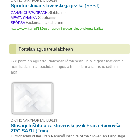
DICTIONARYPORTAL.EU/118
Sprotni slovar slovenskega jezika
(SSSJ)
Slòbhainis
CÀNAN CUSPAIREACH
Slòbhainis
MEATA-CHÀNAN
Faclairean coitcheann
SEÒRSA
http://www.fran.si/132/sssj-sprotni-slovar-slovenskega-jezika
Portalan agus treudaichean
'S e portalan agus treudaichean làraichean-lìn a leigeas leat còrr is
aon fhaclair a chleachdadh agus a h-uile fear a rannsachadh mar-
aon.
DICTIONARYPORTAL.EU/113
Slovarji Inštituta za slovenski jezik Frana Ramovša
ZRC SAZU
(Fran)
Dictionaries of the Fran Ramovš Institute of the Slovenian Language