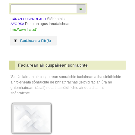
Slòbhainis
CÀNAN CUSPAIREACH
Portalan agus treudaichean
SEÒRSA
http://www.fran.si/
Faclairean na lùib (8)
Faclairean air cuspairean sònraichte
'S e faclairean air cuspairean sònraichte faclairean a tha stèidhichte
air fo-sheata sònraichte de bhriathrachas (leithid faclan ùra no
gnìomhairean fràsail) no a tha stèidhichte air dualchainnt
shònraichte.