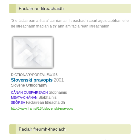
Faclairean litreachaidh
‘S e faclairean a tha a’ cur rian air litreachadh ceart agus taobhan eile
de litreachadh fhaclan a th’ ann am faclairean litreachaidh.
DICTIONARYPORTAL.EU/116
Slovenski pravopis
2001
Slovene Orthography
Slòbhainis
CÀNAN CUSPAIREACH
Slòbhainis
MEATA-CHÀNAN
Faclairean litreachaidh
SEÒRSA
http://www.fran.si/134/slovenski-pravopis
Faclair freumh-fhaclach