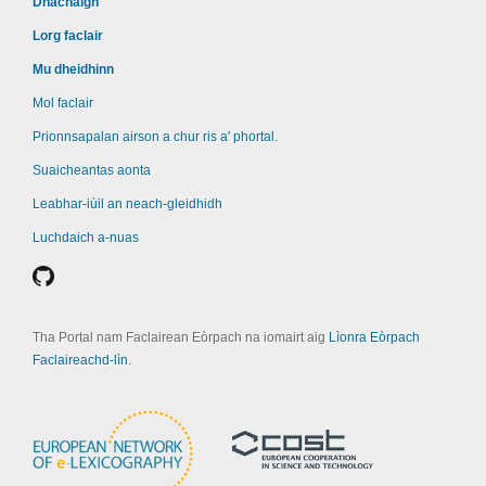
Dhachaigh
Lorg faclair
Mu dheidhinn
Mol faclair
Prionnsapalan airson a chur ris a' phortal.
Suaicheantas aonta
Leabhar-iùil an neach-gleidhidh
Luchdaich a-nuas
Tha Portal nam Faclairean Eòrpach na iomairt aig
Lìonra Eòrpach
Faclaireachd-lìn
.