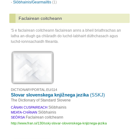
·
Slòbhainis/Gearmailtis
(1)
Faclairean coitcheann
'S e faclairean coitcheann faclairean anns a bheil briathrachas an
latha an-diugh ga chlàradh do luchd-labhairt dùthchasach agus
luchd-ionnsachaidh fileanta.
DICTIONARYPORTAL.EU/114
Slovar slovenskega knjižnega jezika
(SSKJ)
The Dictionary of Standard Slovene
Slòbhainis
CÀNAN CUSPAIREACH
Slòbhainis
MEATA-CHÀNAN
Faclairean coitcheann
SEÒRSA
http://www.fran.si/130/sskj-slovar-slovenskega-knjiznega-jezika