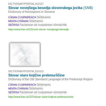
DICTIONARYPORTAL.EU/117
Slovar novejšega besedja slovenskega jezika
(SNB)
Dictionary of Neologisms in Slovene
Slòbhainis
CÀNAN CUSPAIREACH
Slòbhainis
MEATA-CHÀNAN
Faclairean air cuspairean sònraichte
SEÒRSA
http://www.fran.si/131/snb-slovar-novejsega-besedja
DICTIONARYPORTAL.EU/121
Slovar stare knjižne prekmurščine
Dictionary of the Old Standard Language of the Prekmurje Region
Slòbhainis
CÀNAN CUSPAIREACH
Slòbhainis
MEATA-CHÀNAN
Faclairean air cuspairean sònraichte
SEÒRSA
http://www.fran.si/137/slovar-stare-knjizne-prekmurscine