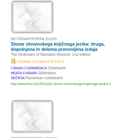
DICTIONARYPORTAL.EU/115
Slovar slovenskega knjižnega jezika: druga,
dopolnjena in deloma prenovljena izdaja
The Dictionary of Standard Slovene: 2nd edition
FEUMAR LOGADH A-STEACH
Slòbhainis
CÀNAN CUSPAIREACH
Slòbhainis
MEATA-CHÀNAN
Faclairean coitcheann
SEÒRSA
http://www.fran.si/133/sskj2-slovar-slovenskega-knjiznega-jezika-2