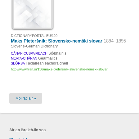
DICTIONARYPORTAL.EU/120
Maks Pleteršnik: Slovensko-nemški slovar
1894–1895
Slovene-German Dictionary
Slòbhainis
CÀNAN CUSPAIREACH
Gearmailtis
MEATA-CHÀNAN
Faclairean eachdraidheil
SEÒRSA
http://www.fran.si/136/maks-pletersnik-slovensko-nemski-slovar
Mol faclair »
Air an làraich-lìn seo