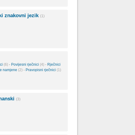
ki znakovni jezik
(1)
ici
(6)
·
Povijesni rječnici
(4)
·
Rječnici
ne namjene
(2)
·
Pravopisni rječnici
(1)
manski
(3)