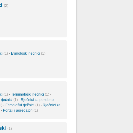
ki
(2)
ici
(1)
·
Etimološki rječnici
(1)
i
ici
(1)
·
Terminološki rječnici
(1)
·
 rječnici
(1)
·
Rječnici za posebne
1)
·
Etimološki rječnici
(1)
·
Rječnici za
·
Portali i agregatori
(1)
nski
(1)