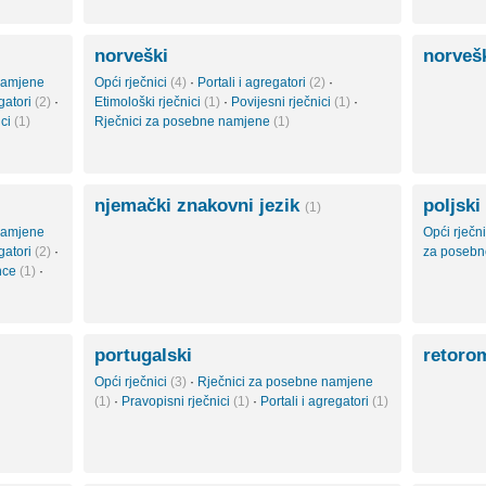
norveški
norveš
namjene
Opći rječnici
(4)
·
Portali i agregatori
(2)
·
egatori
(2)
·
Etimološki rječnici
(1)
·
Povijesni rječnici
(1)
·
ici
(1)
Rječnici za posebne namjene
(1)
njemački znakovni jezik
poljski
(1)
namjene
Opći rječn
egatori
(2)
·
za poseb
ance
(1)
·
portugalski
retoro
Opći rječnici
(3)
·
Rječnici za posebne namjene
(1)
·
Pravopisni rječnici
(1)
·
Portali i agregatori
(1)