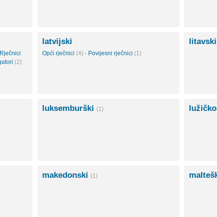
latvijski
litavsk
Rječnici
Opći rječnici
(4)
·
Povijesni rječnici
(1)
gatori
(2)
luksemburški
lužičk
(1)
makedonski
malteš
(1)