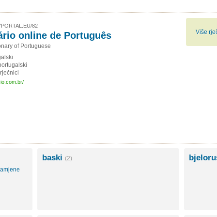
PORTAL.EU/82
Više rje
ário online de Português
ionary of Portuguese
alski
portugalski
rječnici
cio.com.br/
baski
bjelor
(2)
namjene