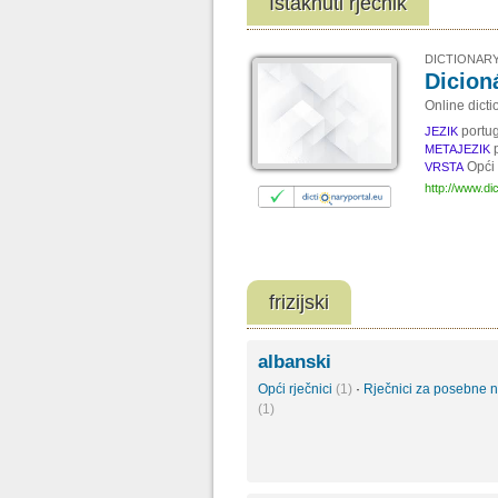
Istaknuti rječnik
DICTIONARY
Dicion
Online dict
portug
JEZIK
METAJEZIK
Opći 
VRSTA
http://www.di
frizijski
albanski
Opći rječnici
(1)
·
Rječnici za posebne 
(1)