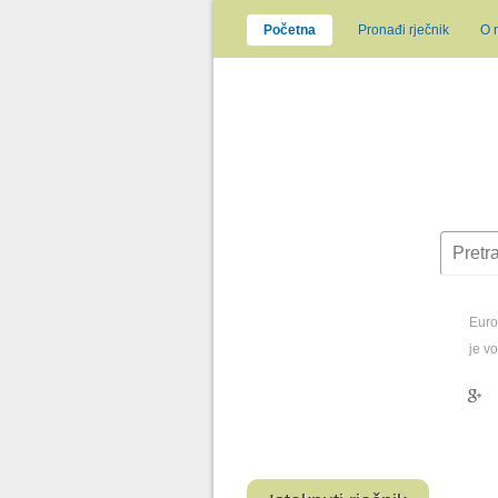
Početna
Pronađi rječnik
O 
Europ
je v