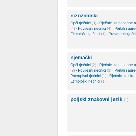
nizozemski
Opći rječnici
(3)
·
Rječnici za posebne 
(4)
·
Povijesni rječnici
(4)
·
Portali i agr
Etimološki rječnici
(1)
·
Pravopisni rječn
njemački
Opći rječnici
(2)
·
Rječnici za posebne 
(9)
·
Povijesni rječnici
(3)
·
Portali i agr
Pravopisni rječnici
(1)
·
Rječnici za str
Etimološki rječnici
(1)
poljski znakovni jezik
(1)