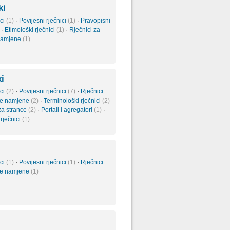
ki
ici
(1)
·
Povijesni rječnici
(1)
·
Pravopisni
·
Etimološki rječnici
(1)
·
Rječnici za
namjene
(1)
i
ici
(2)
·
Povijesni rječnici
(7)
·
Rječnici
ne namjene
(2)
·
Terminološki rječnici
(2)
za strance
(2)
·
Portali i agregatori
(1)
·
 rječnici
(1)
ici
(1)
·
Povijesni rječnici
(1)
·
Rječnici
ne namjene
(1)