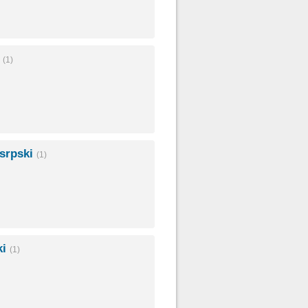
i
(1)
osrpski
(1)
ki
(1)