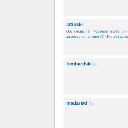
latinski
Opći rječnici
(1)
·
Povijesni rječnici
(5)
·
za posebne namjene
(3)
·
Portali i agre
lombardski
(1)
mađarski
(1)