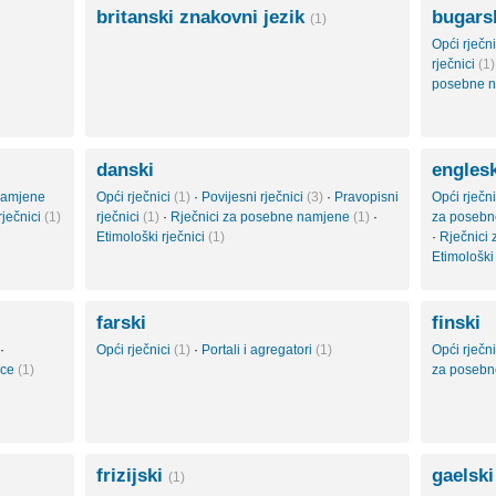
britanski znakovni jezik
bugars
(1)
Opći rječn
rječnici
(1)
posebne 
danski
englesk
namjene
Opći rječnici
(1)
·
Povijesni rječnici
(3)
·
Pravopisni
Opći rječn
rječnici
(1)
rječnici
(1)
·
Rječnici za posebne namjene
(1)
·
za poseb
Etimološki rječnici
(1)
·
Rječnici 
Etimološki
farski
finski
·
Opći rječnici
(1)
·
Portali i agregatori
(1)
Opći rječn
nce
(1)
za poseb
frizijski
gaelski
(1)