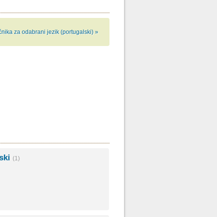
čnika za odabrani jezik (portugalski) »
uski
(1)