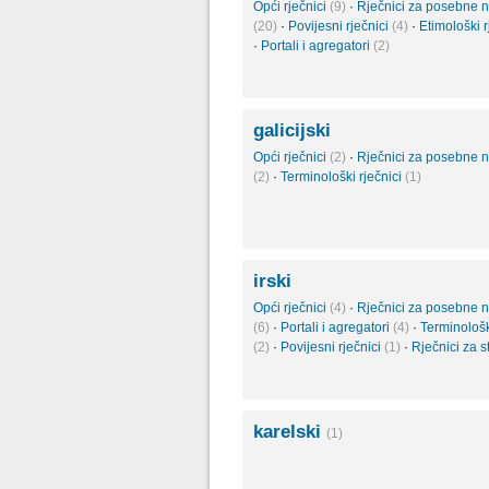
Opći rječnici
(9)
·
Rječnici za posebne 
(20)
·
Povijesni rječnici
(4)
·
Etimološki r
·
Portali i agregatori
(2)
galicijski
Opći rječnici
(2)
·
Rječnici za posebne 
(2)
·
Terminološki rječnici
(1)
irski
Opći rječnici
(4)
·
Rječnici za posebne 
(6)
·
Portali i agregatori
(4)
·
Terminološk
(2)
·
Povijesni rječnici
(1)
·
Rječnici za 
karelski
(1)