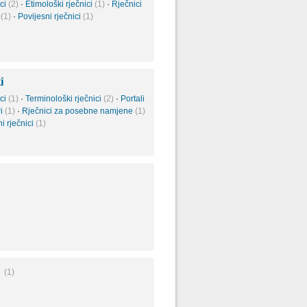
ici
(2)
·
Etimološki rječnici
(1)
·
Rječnici
e
(1)
·
Povijesni rječnici
(1)
i
ici
(1)
·
Terminološki rječnici
(2)
·
Portali
ri
(1)
·
Rječnici za posebne namjene
(1)
i rječnici
(1)
i
(1)