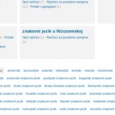
·
Opći rječnici
(7)
·
Rječnici za posebne namjene
(11)
·
Portali i agregatori
(1)
znakovni jezik u Nizozemskoj
5)
·
Portali
Opći rječnici
(1)
·
Rječnici za posebne namjene
·
(1)
ebne
ka
armenski
arumunjski
asturski
hebrejski
komski
manski
mordvinski
zik
armenski znakovni jezik
austrijski znakovni jezik
bugarski znakovni jezik
ni jezik
finski znakovni jezik
finsko-švedski znakovni jezik
flamanski znakovni 
ki znakovni jezik
hrvatski znakovni jezik
irski znakovni jezik
islandski znakovni
ki znakovni jezik
latvijski znakovni jezik
litavski znakovni jezik
mađarski znakov
znakovni jezik
rumunjski znakovni jezik
ruski znakovni jezik
slovački znakovni 