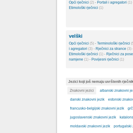
Opći rječnici
(2)
·
Portali i agregatori
(1)
Etimološki rječnici
(1)
velški
Opći rječnici
(5)
·
Terminološki rječnici
(
i agregatori
(3)
·
Rječnici za strance
(3)
Etimološki rječnici
(1)
·
Rječnici za pos
namjene
(1)
·
Povijesni rječnici
(1)
Jezici koji još nemaju uvrštenih rječni
Znakovni jezici
albanski znakovni je
danski znakovni jezik
estonski znakov
francusko-belgijski znakovni jezik
grč
jugoslavenski znakovni jezik
katalons
moldavski znakovni jezik
portugalski 