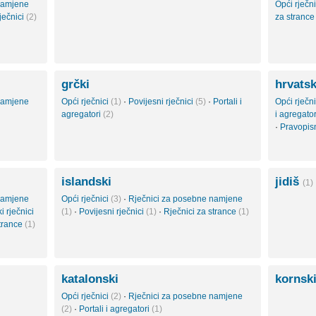
namjene
Opći rječn
ječnici
(2)
za stranc
grčki
hrvatsk
namjene
Opći rječnici
(1)
·
Povijesni rječnici
(5)
·
Portali i
Opći rječn
agregatori
(2)
i agregato
·
Pravopisn
islandski
jidiš
(1)
namjene
Opći rječnici
(3)
·
Rječnici za posebne namjene
i rječnici
(1)
·
Povijesni rječnici
(1)
·
Rječnici za strance
(1)
strance
(1)
katalonski
kornsk
Opći rječnici
(2)
·
Rječnici za posebne namjene
(2)
·
Portali i agregatori
(1)