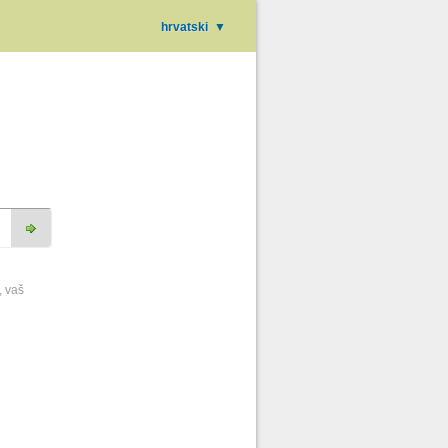
hrvatski
▼
, vaš