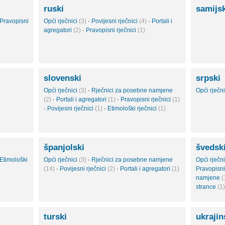
ruski
samijs
Pravopisni
Opći rječnici
(3)
·
Povijesni rječnici
(4)
·
Portali i
agregatori
(2)
·
Pravopisni rječnici
(1)
slovenski
srpski
Opći rječnici
(3)
·
Rječnici za posebne namjene
Opći rječn
(2)
·
Portali i agregatori
(1)
·
Pravopisni rječnici
(1)
·
Povijesni rječnici
(1)
·
Etimološki rječnici
(1)
španjolski
švedsk
Etimološki
Opći rječnici
(3)
·
Rječnici za posebne namjene
Opći rječn
(14)
·
Povijesni rječnici
(2)
·
Portali i agregatori
(1)
Pravopisni
namjene
(
strance
(1)
turski
ukraji