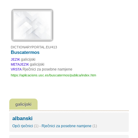
DICTIONARYPORTAL.EU/413
Buscatermos
galicijski
JEZIK
galicijski
METAJEZIK
Rječnici za posebne namjene
VRSTA
https://aplicacions.usc.es/buscatermos/publica/index.htm
galicijski
albanski
Opći rječnici
(1)
·
Rječnici za posebne namjene
(1)