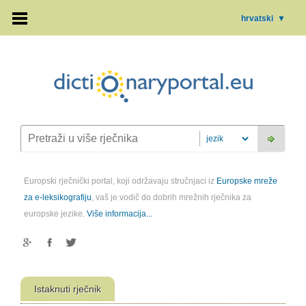
hrvatski
▼
Europski rječnički portal, koji održavaju stručnjaci iz
Europske mreže
za e-leksikografiju
, vaš je vodič do dobrih mrežnih rječnika za
europske jezike.
Više informacija...
Istaknuti rječnik