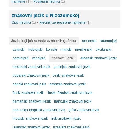
namjene
(1)
·
Povijesni rječnici
(1)
znakovni jezik u Nizozemskoj
Opći rječnici
(1)
·
Rječnici za posebne namjene
(1)
Jezici koji još nemaju uvrštenih rječnika
armenski
arumunjski
asturski
hebrejski
komski
manski
mordvinski
okcitanski
sardinijski
vepsijski
Znakovni jezici
albanski znakovni jezik
armenski znakovni jezik
austrijski znakovni jezik
bugarski znakovni jezik
češki znakovni jezik
danski znakovni jezik
estonski znakovni jezik
finski znakovni jezik
finsko-švedski znakovni jezik
flamanski znakovni jezik
francuski znakovni jezik
francusko-belgijski znakovni jezik
grčki znakovni jezik
hrvatski znakovni jezik
irski znakovni jezik
islandski znakovni jezik
izraelski znakovni jezik