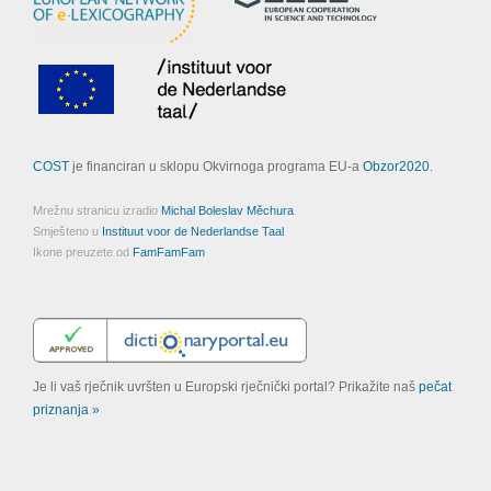
COST
je financiran u sklopu Okvirnoga programa EU-a
Obzor2020
.
Mrežnu stranicu izradio
Michal Boleslav Měchura
Smješteno u
Instituut voor de Nederlandse Taal
Ikone preuzete od
FamFamFam
Je li vaš rječnik uvršten u Europski rječnički portal? Prikažite naš
pečat
priznanja »