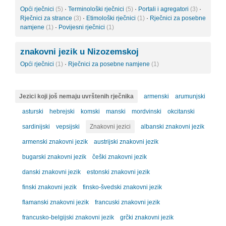
Opći rječnici
(5)
·
Terminološki rječnici
(5)
·
Portali i agregatori
(3)
·
Rječnici za strance
(3)
·
Etimološki rječnici
(1)
·
Rječnici za posebne
namjene
(1)
·
Povijesni rječnici
(1)
znakovni jezik u Nizozemskoj
Opći rječnici
(1)
·
Rječnici za posebne namjene
(1)
Jezici koji još nemaju uvrštenih rječnika
armenski
arumunjski
asturski
hebrejski
komski
manski
mordvinski
okcitanski
sardinijski
vepsijski
Znakovni jezici
albanski znakovni jezik
armenski znakovni jezik
austrijski znakovni jezik
bugarski znakovni jezik
češki znakovni jezik
danski znakovni jezik
estonski znakovni jezik
finski znakovni jezik
finsko-švedski znakovni jezik
flamanski znakovni jezik
francuski znakovni jezik
francusko-belgijski znakovni jezik
grčki znakovni jezik