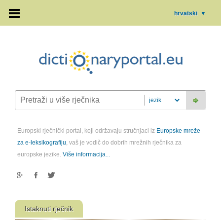
hrvatski
▼
Europski rječnički portal, koji održavaju stručnjaci iz
Europske mreže
za e-leksikografiju
, vaš je vodič do dobrih mrežnih rječnika za
europske jezike.
Više informacija...
Istaknuti rječnik