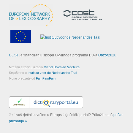
COST
je financiran u sklopu Okvirnoga programa EU-a
Obzor2020
.
Mrežnu stranicu izradio
Michal Boleslav Měchura
Smješteno u
Instituut voor de Nederlandse Taal
Ikone preuzete od
FamFamFam
Je li vaš rječnik uvršten u Europski rječnički portal? Prikažite naš
pečat
priznanja »