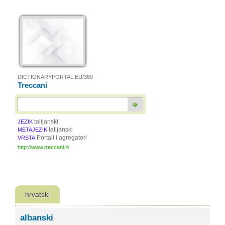
DICTIONARYPORTAL.EU/360
Treccani
talijanski
JEZIK
talijanski
METAJEZIK
Portali i agregatori
VRSTA
http://www.treccani.it/
hrvatski
albanski